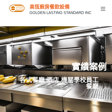
跳
高恆廚房餐飲設備
至
GOLDEN LASTING STANDARD INC
主
要
內
PERFORMANCE-1
容
實績案例
各式餐廳 酒店 機關學校員工
餐廳